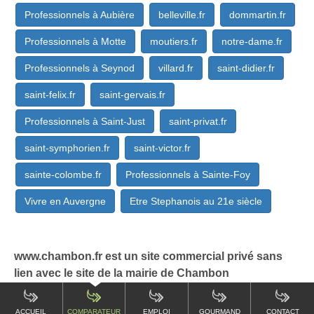
Professionnels à Aubière
belleville.fr
dommartin.fr
Professionnels à Motte
moutiers.fr
notre-dame.fr
Professionnels à Seynod
villard.fr
saint-didier.fr
saint-felix.fr
saint-gervais.fr
Professionnels à Saint-Just
saint-privat.fr
saint-symphorien.fr
saint-victor.fr
sainte-colombe.fr
Professionnels à Sainte-Foy
Vivre en Auvergne
Etre Stephanois au 21e siècle
www.chambon.fr est un site commercial privé sans
lien avec le site de la mairie de Chambon
ACCUEIL
COMPARATEUR
EMPLOI
GOURMAND
CONTACT