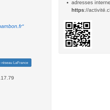
adresses interne
https
://activité
hambon.fr"
le réseau LaFrance
.17.79