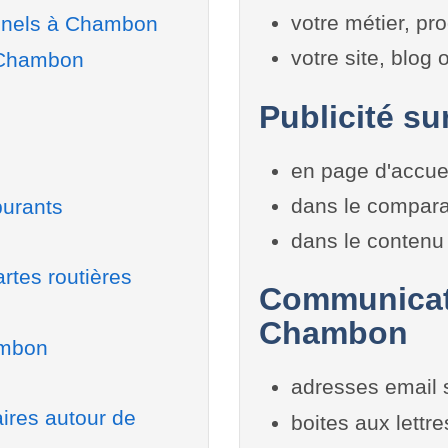
votre métier, pro
onnels à Chambon
votre site, blog
à Chambon
Publicité su
en page d'accue
dans le compara
burants
dans le contenu 
rtes routières
Communicati
Chambon
ambon
adresses email 
aires autour de
boites aux lettr