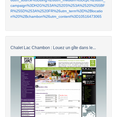
campaign%3DH2G%253A%2520S%253A%2520%255BF
R%255D%253A%2520FR%26utm_term%3D%2Blocatio
n%20%2Bchambon%26utm_content%3D10516473065
Chalet Lac Chambon : Louez un gîte dans le...