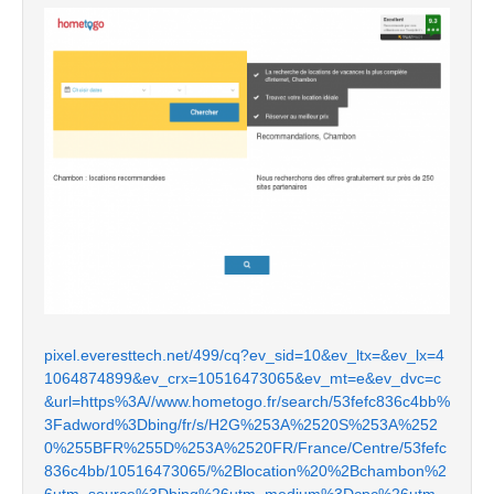
pixel.everesttech.net/499/cq?ev_sid=10&ev_ltx=&ev_lx=4
1064874899&ev_crx=10516473065&ev_mt=e&ev_dvc=c
&url=https%3A//www.hometogo.fr/search/53fefc836c4bb%
3Fadword%3Dbing/fr/s/H2G%253A%2520S%253A%252
0%255BFR%255D%253A%2520FR/France/Centre/53fefc
836c4bb/10516473065/%2Blocation%20%2Bchambon%2
6utm_source%3Dbing%26utm_medium%3Dcpc%26utm_