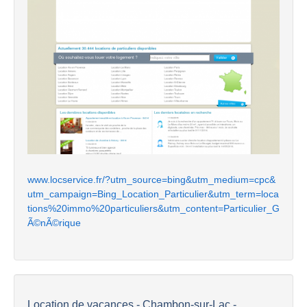
www.locservice.fr/?utm_source=bing&utm_medium=cpc&
utm_campaign=Bing_Location_Particulier&utm_term=loca
tions%20immo%20particuliers&utm_content=Particulier_G
Ã©nÃ©rique
Location de vacances - Chambon-sur-Lac -...