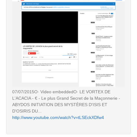
07/07/2015O· Video embeddedO· LE VORTEX DE
L'ACACIA - € - Le plus Grand Secret de la Maçonnerie -
ABYDOS INITIATION DES MYSTÈRES D'ISIS ET
D'OSIRIS DU...
http://www.youtube.com/watch?v=tLSEckXDfw4