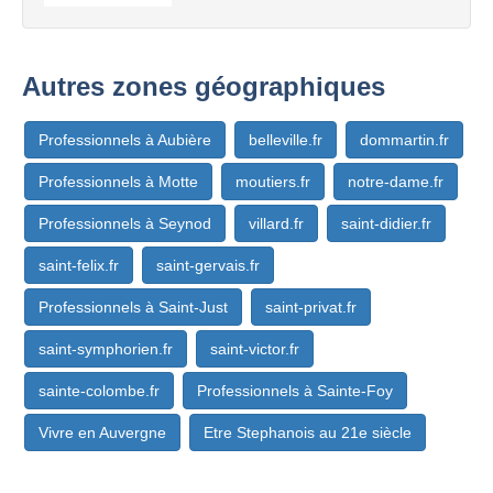
Autres zones géographiques
Professionnels à Aubière
belleville.fr
dommartin.fr
Professionnels à Motte
moutiers.fr
notre-dame.fr
Professionnels à Seynod
villard.fr
saint-didier.fr
saint-felix.fr
saint-gervais.fr
Professionnels à Saint-Just
saint-privat.fr
saint-symphorien.fr
saint-victor.fr
sainte-colombe.fr
Professionnels à Sainte-Foy
Vivre en Auvergne
Etre Stephanois au 21e siècle