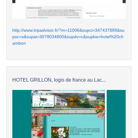
http://www.tripadvisor.fr/?m=11006&supci=347437889&su
psc=s&supai=3078034800&supdv=c&supkw=hotel%20ch
ambon
HOTEL GRILLON, logis de france au Lac...