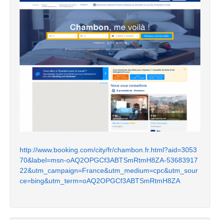
http://www.booking.com/city/fr/chambon.fr.html?aid=3053
70&label=msn-oAQ2OPGCf3ABTSmRtmH8ZA-53683917
22&utm_campaign=France&utm_medium=cpc&utm_sour
ce=bing&utm_term=oAQ2OPGCf3ABTSmRtmH8ZA