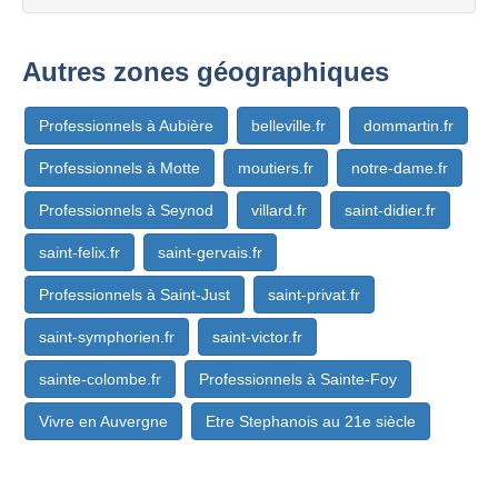
Autres zones géographiques
Professionnels à Aubière
belleville.fr
dommartin.fr
Professionnels à Motte
moutiers.fr
notre-dame.fr
Professionnels à Seynod
villard.fr
saint-didier.fr
saint-felix.fr
saint-gervais.fr
Professionnels à Saint-Just
saint-privat.fr
saint-symphorien.fr
saint-victor.fr
sainte-colombe.fr
Professionnels à Sainte-Foy
Vivre en Auvergne
Etre Stephanois au 21e siècle