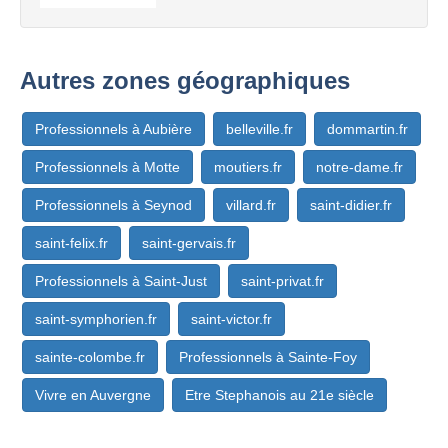
Autres zones géographiques
Professionnels à Aubière
belleville.fr
dommartin.fr
Professionnels à Motte
moutiers.fr
notre-dame.fr
Professionnels à Seynod
villard.fr
saint-didier.fr
saint-felix.fr
saint-gervais.fr
Professionnels à Saint-Just
saint-privat.fr
saint-symphorien.fr
saint-victor.fr
sainte-colombe.fr
Professionnels à Sainte-Foy
Vivre en Auvergne
Etre Stephanois au 21e siècle