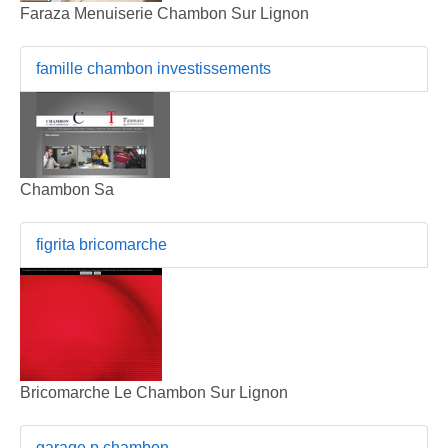
Faraza Menuiserie Chambon Sur Lignon
famille chambon investissements
Chambon Sa
figrita bricomarche
Bricomarche Le Chambon Sur Lignon
garage p chambon