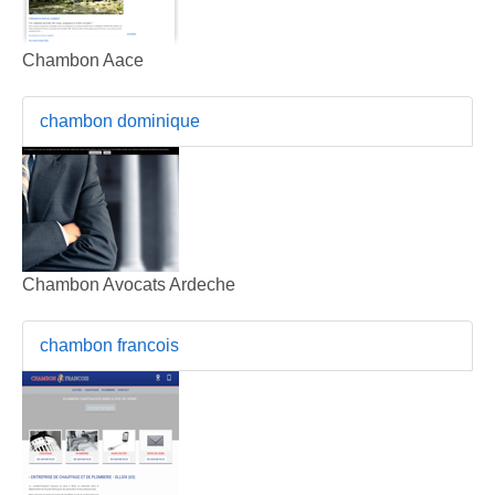
Chambon Aace
chambon dominique
Chambon Avocats Ardeche
chambon francois