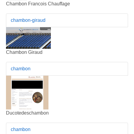
Chambon Francois Chauffage
chambon-giraud
Chambon Giraud
chambon
Ducotedeschambon
chambon