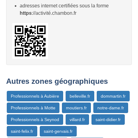
adresses internet certifiées sous la forme
https
://activité.chambon.fr
Autres zones géographiques
Professionnels à Aubière
belleville.fr
dommartin.fr
Professionnels à Motte
moutiers.fr
notre-dame.fr
Professionnels à Seynod
villard.fr
saint-didier.fr
saint-felix.fr
saint-gervais.fr