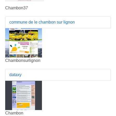
Chambon37
commune de le chambon sur lignon
Chambonsurlignon
dataxy
Chambon