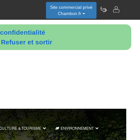
Site commercial privé
Chambon.fr
confidentialité
é
Refuser et sortir