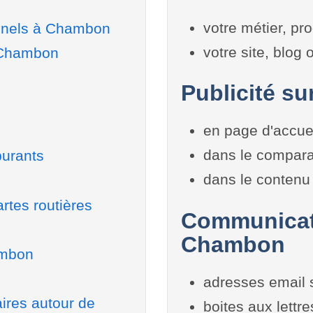
votre métier, pro
onnels à Chambon
votre site, blog
à Chambon
Publicité su
en page d'accue
dans le compara
burants
dans le contenu 
rtes routières
Communicati
Chambon
ambon
adresses email 
aires autour de
boites aux lettr