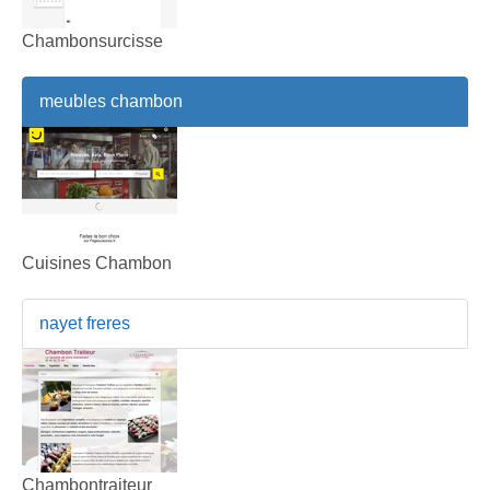
Chambonsurcisse
meubles chambon
Cuisines Chambon
nayet freres
Chambontraiteur