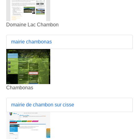
Domaine Lac Chambon
mairie chambonas
Chambonas
mairie de chambon sur cisse