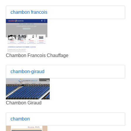
chambon francois
Chambon Francois Chauffage
chambon-giraud
Chambon Giraud
chambon