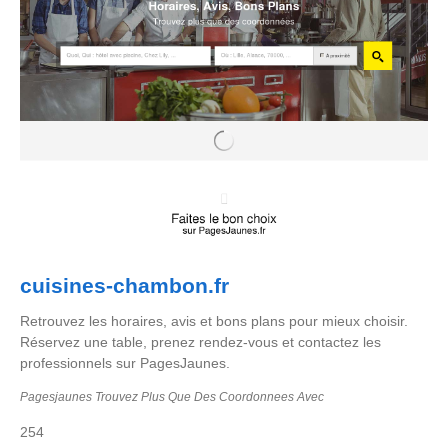
cuisines-chambon.fr
Retrouvez les horaires, avis et bons plans pour mieux choisir.
Réservez une table, prenez rendez-vous et contactez les
professionnels sur PagesJaunes.
Pagesjaunes Trouvez Plus Que Des Coordonnees Avec
254