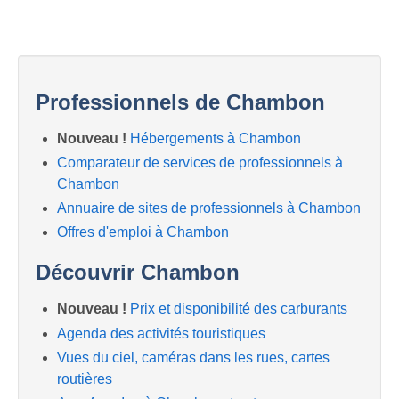
Professionnels de Chambon
Nouveau !
Hébergements à Chambon
Comparateur de services de professionnels à
Chambon
Annuaire de sites de professionnels à Chambon
Offres d'emploi à Chambon
Découvrir Chambon
Nouveau !
Prix et disponibilité des carburants
Agenda des activités touristiques
Vues du ciel, caméras dans les rues, cartes
routières